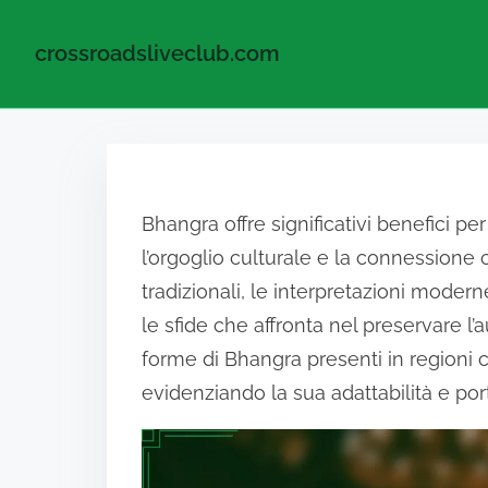
crossroadsliveclub.com
Skip to content
Bhangra offre significativi benefici p
l’orgoglio culturale e la connessione 
tradizionali, le interpretazioni moder
le sfide che affronta nel preservare l
forme di Bhangra presenti in regioni
evidenziando la sua adattabilità e por