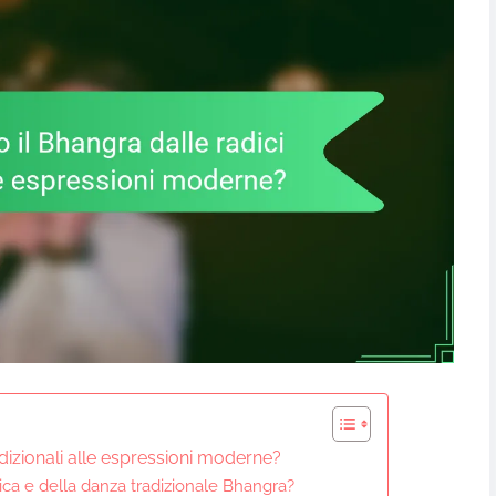
dizionali alle espressioni moderne?
ica e della danza tradizionale Bhangra?