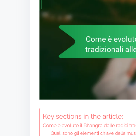
Key sections in the article:
Come è evoluto il Bhangra dalle radici tra
Quali sono gli elementi chiave della mus