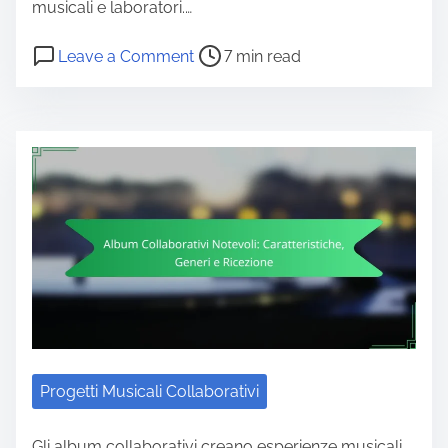
musicali e laboratori.…
Post read time
on WOMAD Festival: Rappresentazi
Leave a Comment
7 min read
Progetti Musicali Collaborativi
Gli album collaborativi creano esperienze musicali