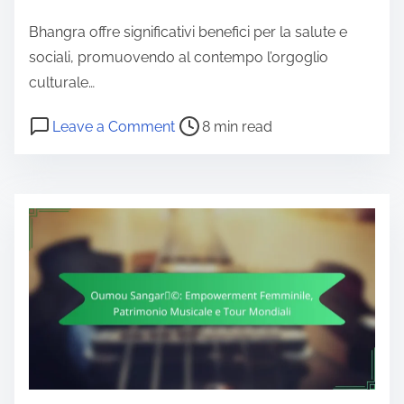
Bhangra offre significativi benefici per la salute e
sociali, promuovendo al contempo l’orgoglio
culturale…
Post read time
on Bhangra: Radici Tradizionali, I
Leave a Comment
8 min read