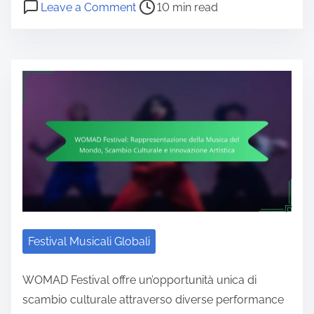
Post read time
on Musica Popolare Tradizionale: R
Leave a Comment
10 min read
Festival Musicali Globali
WOMAD Festival offre un’opportunità unica di
scambio culturale attraverso diverse performance