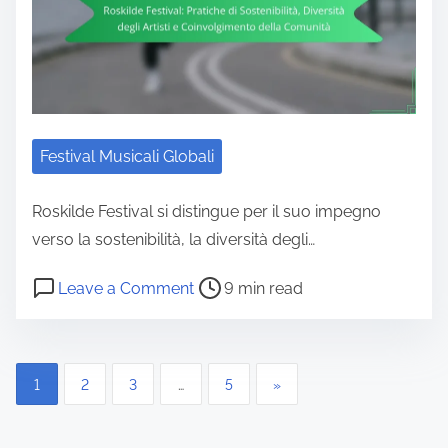
Festival Musicali Globali
Roskilde Festival si distingue per il suo impegno
verso la sostenibilità, la diversità degli…
Post read time
on Roskilde Festival: Pratiche di So
Leave a Comment
9 min read
Posts pagination
1
2
3
…
5
»