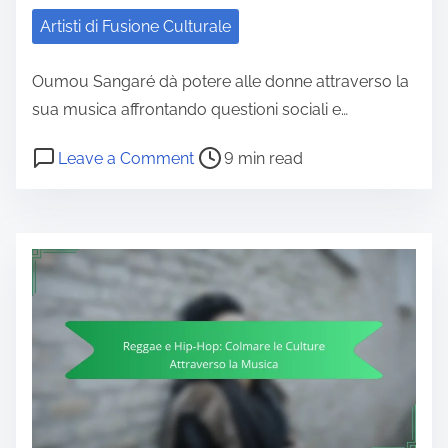
Artisti di Fusione Culturale
Oumou Sangaré dà potere alle donne attraverso la
sua musica affrontando questioni sociali e…
Post read time
on Oumou Sangaré: Empowerment F
Leave a Comment
9 min read