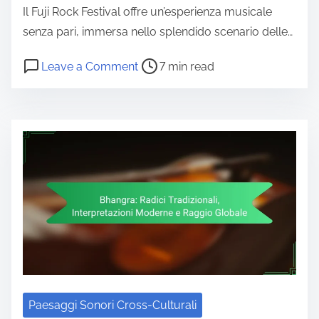
Il Fuji Rock Festival offre un’esperienza musicale
senza pari, immersa nello splendido scenario delle…
Post read time
on Fuji Rock Festival: Location Sce
Leave a Comment
7 min read
Paesaggi Sonori Cross-Culturali