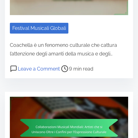
Festival Musicali Globali
Coachella è un fenomeno culturale che cattura
l’attenzione degli amanti della musica e degli…
Post read time
on Coachella: Performance Iconiche,
Leave a Comment
9 min read