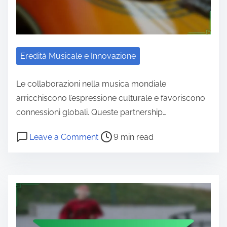
Eredità Musicale e Innovazione
Le collaborazioni nella musica mondiale
arricchiscono l’espressione culturale e favoriscono
connessioni globali. Queste partnership…
Post read time
on Collaborazioni Musicali Mondiali:
Leave a Comment
9 min read