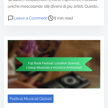
uniche mescolando stili diversi di più artisti. Questo…
Post read time
on Album Collaborativi Notevoli: Ca
Leave a Comment
8 min read
Festival Musicali Globali