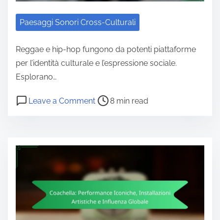
Paesaggi Sonori Cross-Culturali
Reggae e hip-hop fungono da potenti piattaforme
per l’identità culturale e l’espressione sociale.
Esplorano…
Post read time
on Reggae e Hip-Hop: Colmare le 
Leave a Comment
8 min read