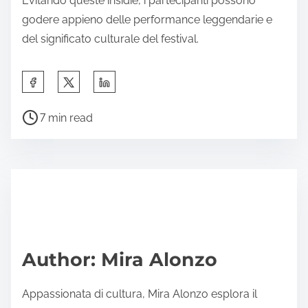
Evitando queste insidie, i partecipanti possono
godere appieno delle performance leggendarie e
del significato culturale del festival.
Share this post on:
Post read time
7 min read
Author: Mira Alonzo
Appassionata di cultura, Mira Alonzo esplora il