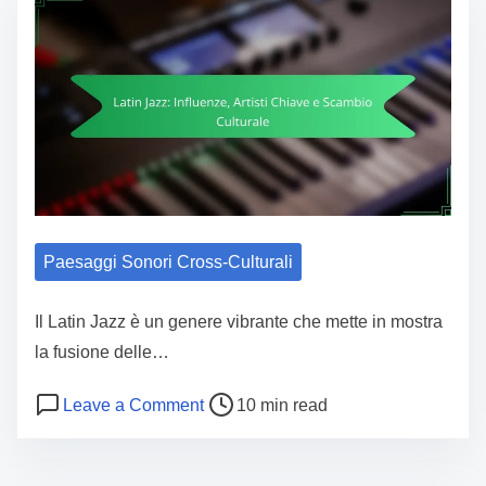
Paesaggi Sonori Cross-Culturali
Il Latin Jazz è un genere vibrante che mette in mostra
la fusione delle…
Post read time
on Latin Jazz: Influenze, Artisti Chi
Leave a Comment
10 min read