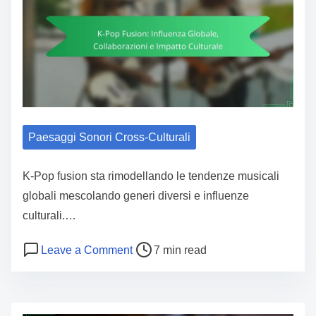
Paesaggi Sonori Cross-Culturali
K-Pop fusion sta rimodellando le tendenze musicali
globali mescolando generi diversi e influenze
culturali.…
Post read time
on K-Pop Fusion: Influenza Globale, 
Leave a Comment
7 min read