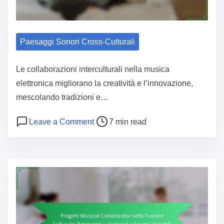
Paesaggi Sonori Cross-Culturali
Le collaborazioni interculturali nella musica
elettronica migliorano la creatività e l’innovazione,
mescolando tradizioni e…
Post read time
on Musica Elettronica: Collaborazioni
Leave a Comment
7 min read