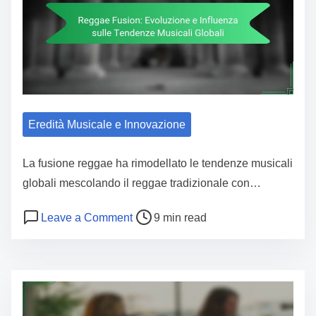
Eredità Musicale e Innovazione
La fusione reggae ha rimodellato le tendenze musicali
globali mescolando il reggae tradizionale con…
Post read time
on Reggae Fusion: Evoluzione e Infl
Leave a Comment
9 min read