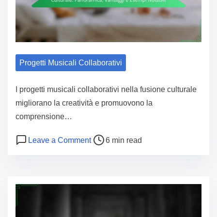
Progetti Musicali Collaborativi
I progetti musicali collaborativi nella fusione culturale
migliorano la creatività e promuovono la
comprensione…
Post read time
on Progetti Musicali Collaborativi n
Leave a Comment
6 min read