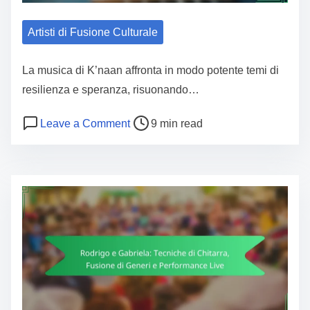
Artisti di Fusione Culturale
La musica di K’naan affronta in modo potente temi di
resilienza e speranza, risuonando…
Post read time
on K’naan: Fusione Hip-Hop, Narrazion
Leave a Comment
9 min read