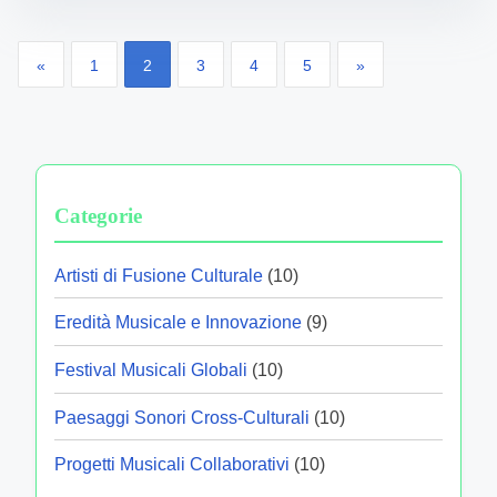
Posts pagination
«
1
2
3
4
5
»
Categorie
Artisti di Fusione Culturale
(10)
Eredità Musicale e Innovazione
(9)
Festival Musicali Globali
(10)
Paesaggi Sonori Cross-Culturali
(10)
Progetti Musicali Collaborativi
(10)