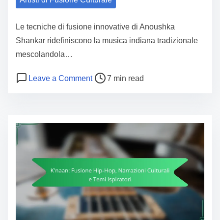
Le tecniche di fusione innovative di Anoushka
Shankar ridefiniscono la musica indiana tradizionale
mescolandola…
Post read time
on Anoushka Shankar: Tecniche di fu
Leave a Comment
7 min read