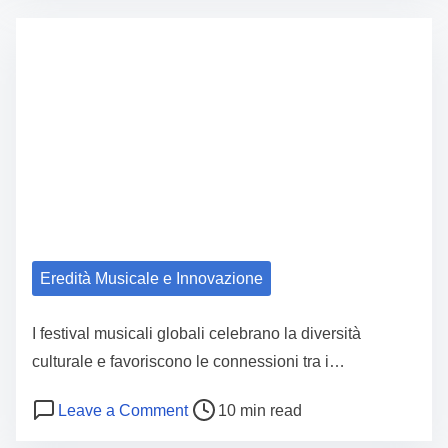
Eredità Musicale e Innovazione
I festival musicali globali celebrano la diversità
culturale e favoriscono le connessioni tra i…
Post read time
on Festival Musicali Globali: Celebra
Leave a Comment
10 min read