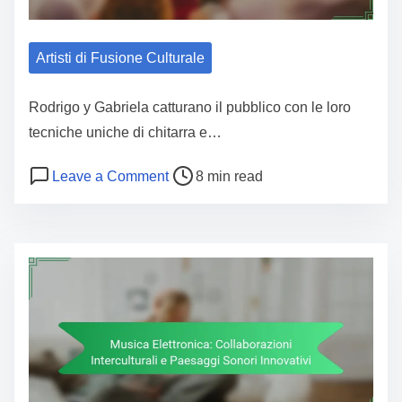
Artisti di Fusione Culturale
Rodrigo y Gabriela catturano il pubblico con le loro
tecniche uniche di chitarra e…
Post read time
on Rodrigo e Gabriela: Tecniche di C
Leave a Comment
8 min read