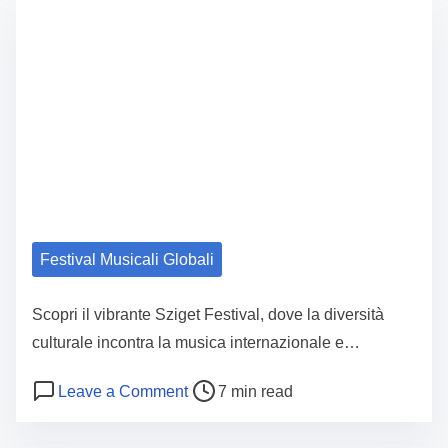
Festival Musicali Globali
Scopri il vibrante Sziget Festival, dove la diversità
culturale incontra la musica internazionale e…
Post read time
on Sziget Festival: Temi Unici, Artist
Leave a Comment
7 min read