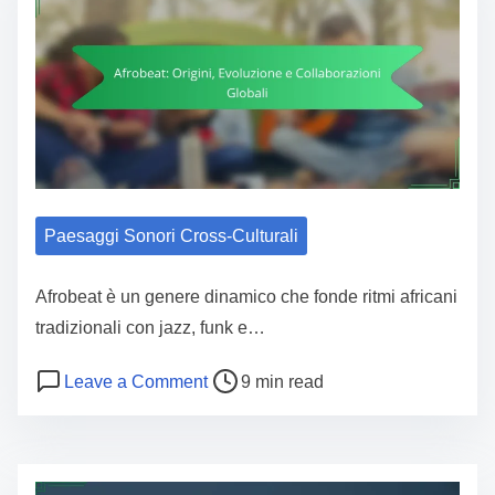
Paesaggi Sonori Cross-Culturali
Afrobeat è un genere dinamico che fonde ritmi africani
tradizionali con jazz, funk e…
Post read time
on Afrobeat: Origini, Evoluzione e Co
Leave a Comment
9 min read