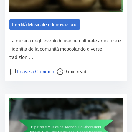
Eredità Musicale e Innovazione
La musica degli eventi di fusione culturale arricchisce
l’identità della comunità mescolando diverse
tradizioni…
Post read time
on Eventi Musicali di Fusione Cultura
Leave a Comment
9 min read