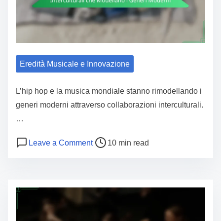
Eredità Musicale e Innovazione
L’hip hop e la musica mondiale stanno rimodellando i
generi moderni attraverso collaborazioni interculturali.
…
Post read time
on Hip Hop e Musica del Mondo: Coll
Leave a Comment
10 min read