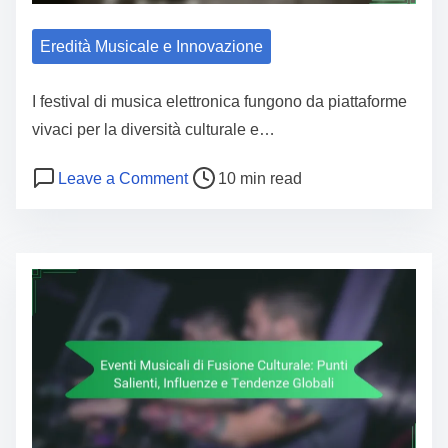
Eredità Musicale e Innovazione
I festival di musica elettronica fungono da piattaforme
vivaci per la diversità culturale e…
Post read time
on Festival di Musica Elettronica: Mo
Leave a Comment
10 min read