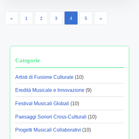
Posts pagination
«
1
2
3
4
5
»
Categorie
Artisti di Fusione Culturale
(10)
Eredità Musicale e Innovazione
(9)
Festival Musicali Globali
(10)
Paesaggi Sonori Cross-Culturali
(10)
Progetti Musicali Collaborativi
(10)