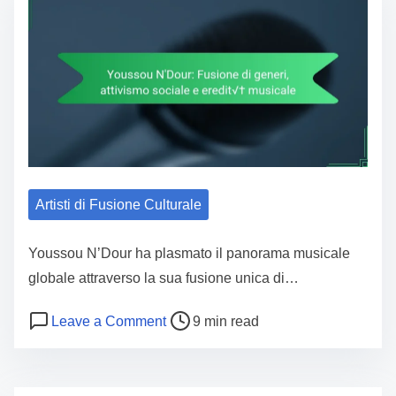
Artisti di Fusione Culturale
Youssou N’Dour ha plasmato il panorama musicale
globale attraverso la sua fusione unica di…
Post read time
on Youssou N’Dour: Fusione di generi
Leave a Comment
9 min read