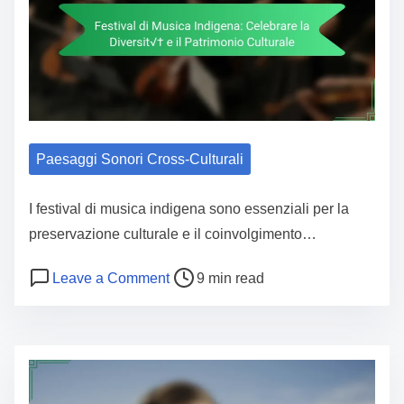
Paesaggi Sonori Cross-Culturali
I festival di musica indigena sono essenziali per la
preservazione culturale e il coinvolgimento…
Post read time
on Festival di Musica Indigena: Celeb
Leave a Comment
9 min read