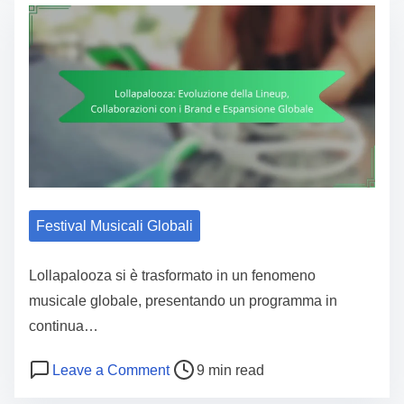
Festival Musicali Globali
Lollapalooza si è trasformato in un fenomeno
musicale globale, presentando un programma in
continua…
Post read time
on Lollapalooza: Evoluzione della L
Leave a Comment
9 min read