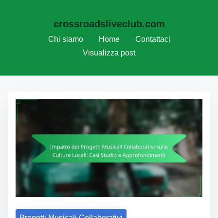
crossroadsliveclub.com
Chi siamo
Home
Contattaci
Visualizza post
Skip to content
Progetti Musicali Collaborativi