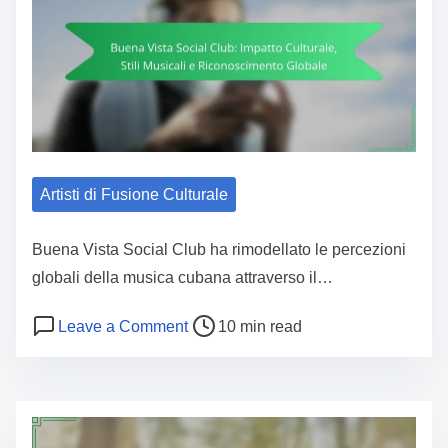
Artisti di Fusione Culturale
Buena Vista Social Club ha rimodellato le percezioni
globali della musica cubana attraverso il…
Post read time
on Buena Vista Social Club: Impatto 
Leave a Comment
10 min read