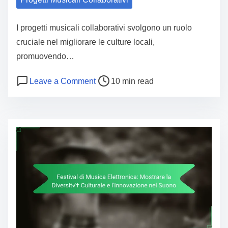
I progetti musicali collaborativi svolgono un ruolo
cruciale nel migliorare le culture locali,
promuovendo…
Post read time
on Impatto dei Progetti Musicali Coll
Leave a Comment
10 min read