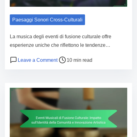
Paesaggi Sonori Cross-Culturali
La musica degli eventi di fusione culturale offre
esperienze uniche che riflettono le tendenze…
Post read time
on Eventi Musicali di Fusione Cultura
Leave a Comment
10 min read