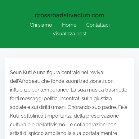
crossroadsliveclub.com
Chi siamo
Home
Contattaci
Visualizza post
Skip to content
Seun Kuti è una figura centrale nel revival
dell’Afrobeat, che fonde suoni tradizionali con
influenze contemporanee. La sua musica trasmette
forti messaggi politici incentrati sulla giustizia
sociale e sui diritti umani. Onorando suo padre, Fela
Kuti, sottolinea l’importanza della preservazione
culturale e dell’attivismo. Le collaborazioni con
artisti di spicco ampliano la sua portata mentre