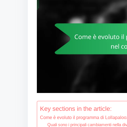
Key sections in the article:
Come è evoluto il programma di Lollapalooz
Quali sono i principali cambiamenti nella div