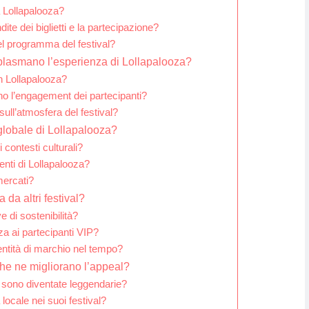
 Lollapalooza?
ite dei biglietti e la partecipazione?
nel programma del festival?
 plasmano l’esperienza di Lollapalooza?
n Lollapalooza?
no l’engagement dei partecipanti?
sull’atmosfera del festival?
 globale di Lollapalooza?
 contesti culturali?
nti di Lollapalooza?
mercati?
 da altri festival?
e di sostenibilità?
za ai partecipanti VIP?
ntità di marchio nel tempo?
 che ne migliorano l’appeal?
i sono diventate leggendarie?
locale nei suoi festival?