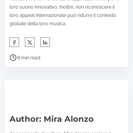
loro suono innovativo. Inoltre, non riconoscere il
loro appeal internazionale può ridurre il contesto
globale della loro musica.
Share this post on:
Post read time
8 min read
Author: Mira Alonzo