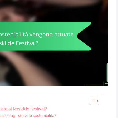
uate al Roskilde Festival?
isce agli sforzi di sostenibilità?