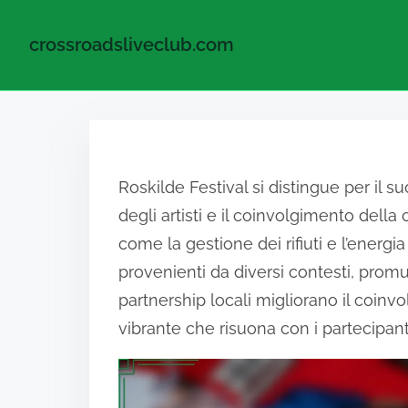
crossroadsliveclub.com
Skip to content
Roskilde Festival si distingue per il s
degli artisti e il coinvolgimento della
come la gestione dei rifiuti e l’energi
provenienti da diversi contesti, prom
partnership locali migliorano il coin
vibrante che risuona con i partecipant