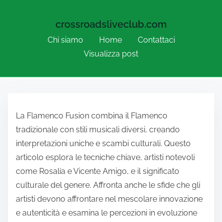
crossroadsliveclub.com
Chi siamo
Home
Contattaci
Visualizza post
Skip to content
La Flamenco Fusion combina il Flamenco
tradizionale con stili musicali diversi, creando
interpretazioni uniche e scambi culturali. Questo
articolo esplora le tecniche chiave, artisti notevoli
come Rosalía e Vicente Amigo, e il significato
culturale del genere. Affronta anche le sfide che gli
artisti devono affrontare nel mescolare innovazione
e autenticità e esamina le percezioni in evoluzione