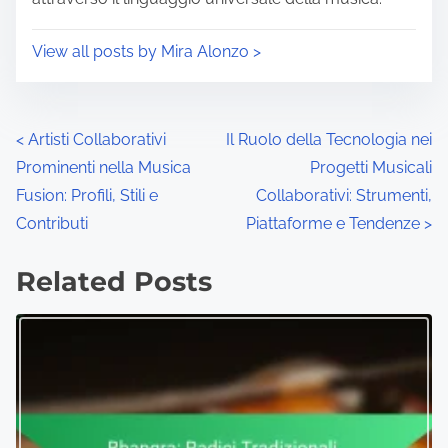
View all posts by Mira Alonzo >
Posts navigation
<
Artisti Collaborativi
Il Ruolo della Tecnologia nei
Prominenti nella Musica
Progetti Musicali
Fusion: Profili, Stili e
Collaborativi: Strumenti,
Contributi
Piattaforme e Tendenze
>
Related Posts