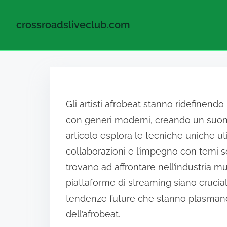
crossroadsliveclub.com
Skip to content
Gli artisti afrobeat stanno ridefinendo
con generi moderni, creando un suono
articolo esplora le tecniche uniche util
collaborazioni e l’impegno con temi soc
trovano ad affrontare nell’industria m
piattaforme di streaming siano crucial
tendenze future che stanno plasmando 
dell’afrobeat.