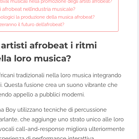
tival musicali nella promozione degli artisti afrobeat?
i afrobeat nell’industria musicale?
logici la produzione della musica afrobeat?
zeranno il futuro dell’afrobeat?
rtisti afrobeat i ritmi
ella loro musica?
africani tradizionali nella loro musica integrando
ni. Questa fusione crea un suono vibrante che
acendo appello a pubblici moderni.
rna Boy utilizzano tecniche di percussione
arlante, che aggiunge uno strato unico alle loro
i vocali call-and-response migliora ulteriormente
esperienza di performance interattiva.