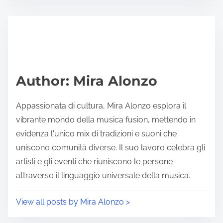
adottate per una fusione culturale efficace
nella musica?
Adottare migliori pratiche per una fusione culturale
efficace nella musica migliora la creatività e amplia
l’appeal del pubblico. Collaborare con musicisti
diversi per incorporare vari stili e tecniche. Utilizzare
strumenti tradizionali insieme alla tecnologia
moderna per creare suoni unici. Abbracciare
l’improvvisazione per incoraggiare la creatività
spontanea. Educare il pubblico sul significato
culturale della musica per favorire l’apprezzamento.
Infine, sperimentare con la fusione di generi
mantenendo il rispetto per le radici di ciascuna
cultura.