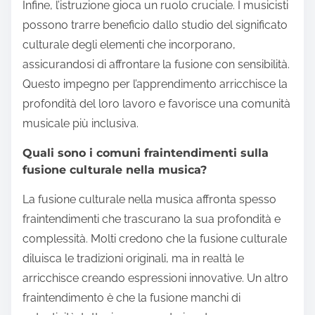
elettronica mette in mostra attributi unici di entrambi
gli stili. Questa fusione evidenzia la caratteristica
fondamentale della musica come linguaggio
universale, celebrando al contempo i contributi
unici di ciascuna cultura.
Gli artisti dovrebbero anche considerare il contesto
storico della musica che stanno fondendo.
Riconoscere le influenze previene l’erosione
culturale e promuove la consapevolezza delle
origini di vari elementi musicali. Questa pratica può
portare a composizioni più ricche e significative che
risuonano con un pubblico più ampio.
Infine, l’istruzione gioca un ruolo cruciale. I musicisti
possono trarre beneficio dallo studio del significato
culturale degli elementi che incorporano,