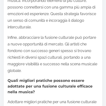
Come possono gli artisti emergenti sfruttare
la fusione culturale per avere successo?
Gli artisti emergenti possono sfruttare la fusione
culturale integrando stili musicali, strumenti e
tradizioni diverse per creare suoni unici. Questo
approccio migliora la creatività e amplia l’appeal del
pubblico. Collaborare con artisti di diversi
background introduce tecniche innovative e amplia
i confini artistici.
Utilizzare strumenti tradizionali provenienti da varie
culture può aggiungere autenticità e profondità alla
musica. Ad esempio, mescolare tamburi africani
con melodie occidentali può creare ritmi
coinvolgenti. Questa fusione non solo mostra
versatilità, ma attira anche ascoltatori che