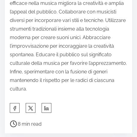
apprezzano influenze diverse.
Inoltre, la fusione culturale consente agli artisti di
raccontare storie più ricche attraverso la loro
musica. Incorporando elementi di più culture,
possono connettersi con una gamma più ampia di
emozioni ed esperienze. Questa strategia favorisce
un senso di comunità e incoraggia il dialogo
interculturale.
Infine, abbracciare la fusione culturale può portare
a nuove opportunità di mercato. Gli artisti che
fondono con successo generi spesso si trovano
richiesti in diversi spazi culturali, portando a una
maggiore visibilità e successo nella scena musicale
globale.
Quali migliori pratiche possono essere