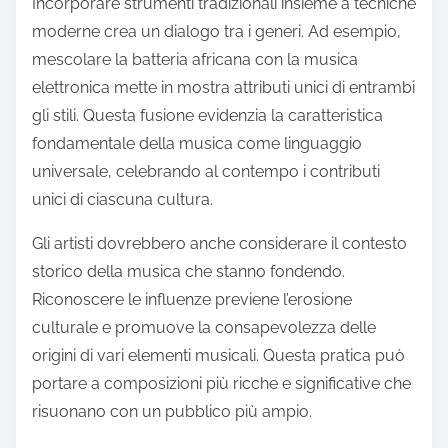
successo.
Come può essere affrontata l’appropriazione
culturale nella fusione musicale?
L’appropriazione culturale nella fusione musicale
può essere affrontata attraverso una collaborazione
rispettosa e una comprensione informata.
Impegnarsi con artisti delle culture rappresentate
favorisce l’autenticità. Questo approccio enfatizza la
creatività condivisa e il rispetto reciproco,
consentendo paesaggi sonori innovativi che
onorano tradizioni diverse.
Incorporare strumenti tradizionali insieme a tecniche
moderne crea un dialogo tra i generi. Ad esempio,
mescolare la batteria africana con la musica