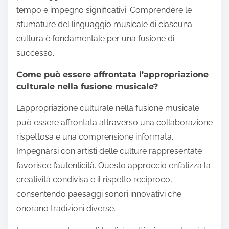
Quali sfide affrontano gli
artisti quando mescolano
culture musicali?
Gli artisti affrontano diverse sfide quando
mescolano culture musicali, tra cui l’appropriazione
culturale, l’autenticità e le abilità tecniche.
L’appropriazione culturale può portare a reazioni
negative se gli artisti non rispettano le origini della
musica. Mantenere l’autenticità mentre si sperimenta
con stili diversi è cruciale per la credibilità. Inoltre,
padroneggiare strumenti e tecniche diverse richiede
tempo e impegno significativi. Comprendere le
sfumature del linguaggio musicale di ciascuna
cultura è fondamentale per una fusione di