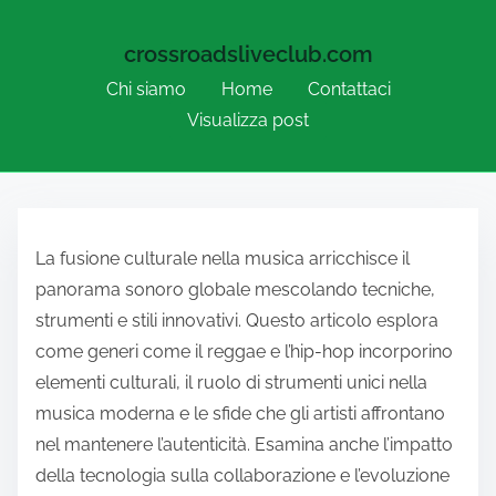
crossroadsliveclub.com
Chi siamo
Home
Contattaci
Visualizza post
Skip to content
La fusione culturale nella musica arricchisce il
panorama sonoro globale mescolando tecniche,
strumenti e stili innovativi. Questo articolo esplora
come generi come il reggae e l’hip-hop incorporino
elementi culturali, il ruolo di strumenti unici nella
musica moderna e le sfide che gli artisti affrontano
nel mantenere l’autenticità. Esamina anche l’impatto
della tecnologia sulla collaborazione e l’evoluzione