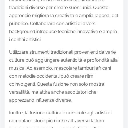
La tecnologia gioca un ruolo significativo nel
plasmare queste tendenze. Le workstation audio
digitali e i social media facilitano la collaborazione
globale, consentendo agli artisti di connettersi e
condividere influenze. Questa accessibilità favorisce
un ricco scambio di idee e stili, portando a
espressioni musicali innovative.
Man mano che la musica di fusione culturale
continua a crescere, è probabile che abbracci
strumenti e tecniche più non convenzionali. Gli artisti
sono attesi a esplorare l’uso di strumenti non
occidentali, come il sitar o il djembe, integrandoli nei
generi mainstream. Questa tendenza arricchirà
ulteriormente il panorama musicale globale.