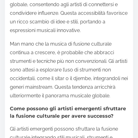
fusione culturale?
La musica di fusione culturale sta evolvendo
attraverso tecniche innovative, strumenti diversi e
integrazione tecnologica. Le tendenze emergenti
includono la mescolanza di suoni tradizionali e
contemporanei, l’uso di piattaforme digitali per la
collaborazione e l’incorporazione di stili musicali
globali.
I musicisti sperimentano sempre di più con
collaborazioni tra generi, creando paesaggi sonori
unici che riflettono la diversità culturale. Ad
esempio, gli artisti hip-hop stanno fondendo
elementi della musica folk tradizionale di vari paesi,
migliorando l’appeal globale.