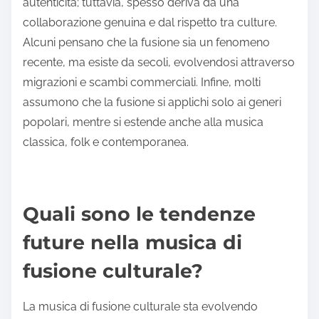
assicurandosi di affrontare la fusione con sensibilità.
Questo impegno per l’apprendimento arricchisce la
profondità del loro lavoro e favorisce una comunità
musicale più inclusiva.
Quali sono i comuni fraintendimenti sulla
fusione culturale nella musica?
La fusione culturale nella musica affronta spesso
fraintendimenti che trascurano la sua profondità e
complessità. Molti credono che la fusione culturale
diluisca le tradizioni originali, ma in realtà le
arricchisce creando espressioni innovative. Un altro
fraintendimento è che la fusione manchi di
autenticità; tuttavia, spesso deriva da una
collaborazione genuina e dal rispetto tra culture.
Alcuni pensano che la fusione sia un fenomeno